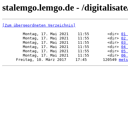
stalemgo.lemgo.de - /digitalisat
[Zum übergeordneten Verzeichnis]
         Montag, 17. Mai 2021    11:55        <dir> 
01 
         Montag, 17. Mai 2021    11:55        <dir> 
02 
         Montag, 17. Mai 2021    11:55        <dir> 
03 
         Montag, 17. Mai 2021    11:55        <dir> 
04 
         Montag, 17. Mai 2021    11:55        <dir> 
05 
         Montag, 17. Mai 2021    11:55        <dir> 
06 
      Freitag, 10. März 2017    17:45       120549 
mets