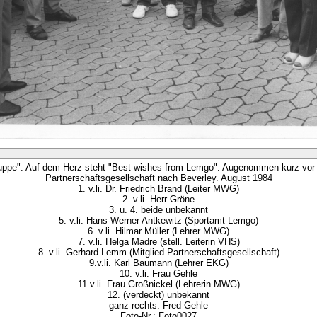
ruppe". Auf dem Herz steht "Best wishes from Lemgo". Augenommen kurz vor d
Partnerschaftsgesellschaft nach Beverley. August 1984
1. v.li. Dr. Friedrich Brand (Leiter MWG)
2. v.li. Herr Gröne
3. u. 4. beide unbekannt
5. v.li. Hans-Werner Antkewitz (Sportamt Lemgo)
6. v.li. Hilmar Müller (Lehrer MWG)
7. v.li. Helga Madre (stell. Leiterin VHS)
8. v.li. Gerhard Lemm (Mitglied Partnerschaftsgesellschaft)
9.v.li. Karl Baumann (Lehrer EKG)
10. v.li. Frau Gehle
11.v.li. Frau Großnickel (Lehrerin MWG)
12. (verdeckt) unbekannt
ganz rechts: Fred Gehle
Foto-Nr.: Foto0027