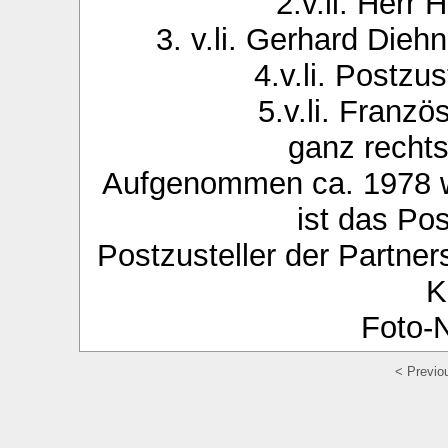
2.v.li. Herr
3. v.li. Gerhard Die
4.v.li. Postzu
5.v.li. Franzö
ganz recht
Aufgenommen ca. 1978 
ist das Po
Postzusteller der Partner
K
Foto-N
< Previo