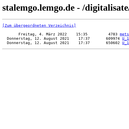
stalemgo.lemgo.de - /digitalisat
[Zum übergeordneten Verzeichnis]
       Freitag, 4. März 2022    15:35         4783 
mets
  Donnerstag, 12. August 2021    17:37       609974 
U_1
  Donnerstag, 12. August 2021    17:37       650602 
U_1