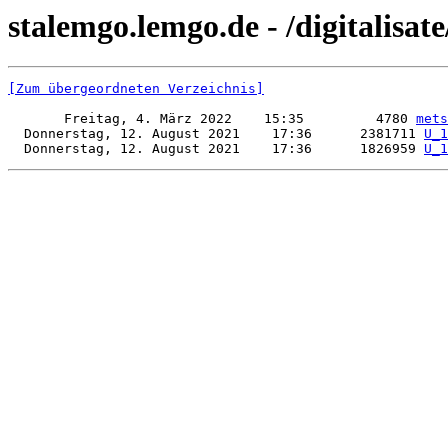
stalemgo.lemgo.de - /digitalisat
[Zum übergeordneten Verzeichnis]
       Freitag, 4. März 2022    15:35         4780 
mets
  Donnerstag, 12. August 2021    17:36      2381711 
U_1
  Donnerstag, 12. August 2021    17:36      1826959 
U_1