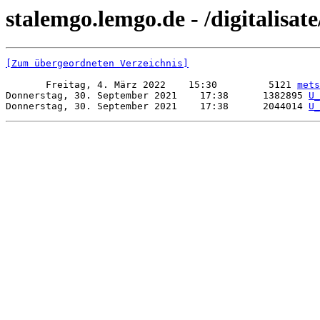
stalemgo.lemgo.de - /digitalisat
[Zum übergeordneten Verzeichnis]
       Freitag, 4. März 2022    15:30         5121 
mets
Donnerstag, 30. September 2021    17:38      1382895 
U_
Donnerstag, 30. September 2021    17:38      2044014 
U_