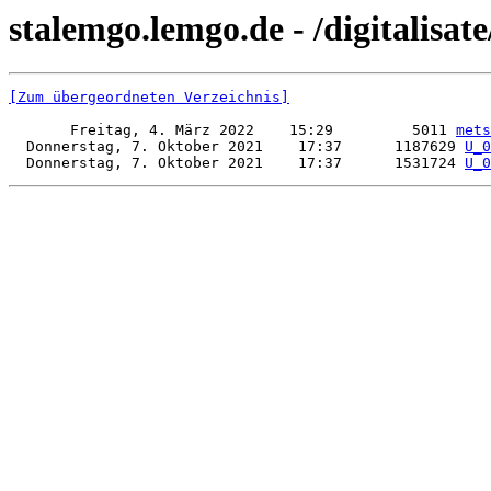
stalemgo.lemgo.de - /digitalisat
[Zum übergeordneten Verzeichnis]
       Freitag, 4. März 2022    15:29         5011 
mets
  Donnerstag, 7. Oktober 2021    17:37      1187629 
U_0
  Donnerstag, 7. Oktober 2021    17:37      1531724 
U_0