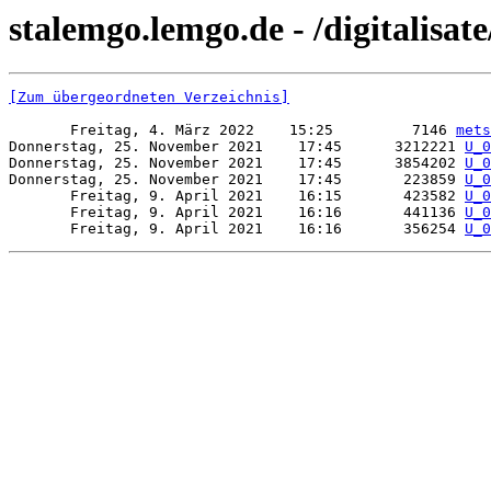
stalemgo.lemgo.de - /digitalisat
[Zum übergeordneten Verzeichnis]
       Freitag, 4. März 2022    15:25         7146 
mets
Donnerstag, 25. November 2021    17:45      3212221 
U_0
Donnerstag, 25. November 2021    17:45      3854202 
U_0
Donnerstag, 25. November 2021    17:45       223859 
U_0
       Freitag, 9. April 2021    16:15       423582 
U_0
       Freitag, 9. April 2021    16:16       441136 
U_0
       Freitag, 9. April 2021    16:16       356254 
U_0