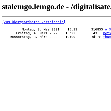
stalemgo.lemgo.de - /digitalisa
[Zum übergeordneten Verzeichnis]
          Montag, 3. Mai 2021    15:33       316855 
A_3
       Freitag, 4. März 2022    15:22         4311 
mets
    Donnerstag, 3. März 2022    10:09        <dir> 
thum