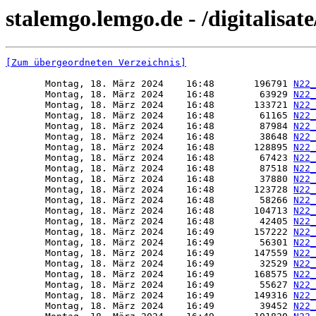
stalemgo.lemgo.de - /digitalisat
[Zum übergeordneten Verzeichnis]
       Montag, 18. März 2024    16:48       196791 
N22_
       Montag, 18. März 2024    16:48        63929 
N22_
       Montag, 18. März 2024    16:48       133721 
N22_
       Montag, 18. März 2024    16:48        61165 
N22_
       Montag, 18. März 2024    16:48        87984 
N22_
       Montag, 18. März 2024    16:48        38648 
N22_
       Montag, 18. März 2024    16:48       128895 
N22_
       Montag, 18. März 2024    16:48        67423 
N22_
       Montag, 18. März 2024    16:48        87518 
N22_
       Montag, 18. März 2024    16:48        37880 
N22_
       Montag, 18. März 2024    16:48       123728 
N22_
       Montag, 18. März 2024    16:48        58266 
N22_
       Montag, 18. März 2024    16:48       104713 
N22_
       Montag, 18. März 2024    16:48        42405 
N22_
       Montag, 18. März 2024    16:49       157222 
N22_
       Montag, 18. März 2024    16:49        56301 
N22_
       Montag, 18. März 2024    16:49       147559 
N22_
       Montag, 18. März 2024    16:49        32529 
N22_
       Montag, 18. März 2024    16:49       168575 
N22_
       Montag, 18. März 2024    16:49        55627 
N22_
       Montag, 18. März 2024    16:49       149316 
N22_
       Montag, 18. März 2024    16:49        39452 
N22_