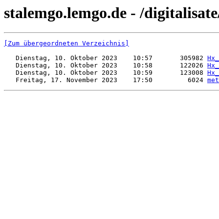
stalemgo.lemgo.de - /digitalisa
[Zum übergeordneten Verzeichnis]
   Dienstag, 10. Oktober 2023    10:57       305982 
Hx_
   Dienstag, 10. Oktober 2023    10:58       122026 
Hx_
   Dienstag, 10. Oktober 2023    10:59       123008 
Hx_
   Freitag, 17. November 2023    17:50         6024 
met