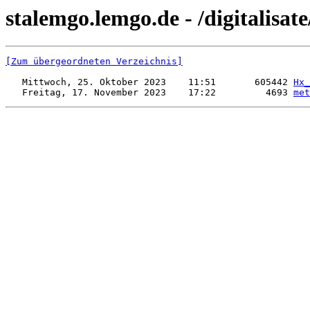
stalemgo.lemgo.de - /digitalisa
[Zum übergeordneten Verzeichnis]
   Mittwoch, 25. Oktober 2023    11:51       605442 
Hx_
   Freitag, 17. November 2023    17:22         4693 
met