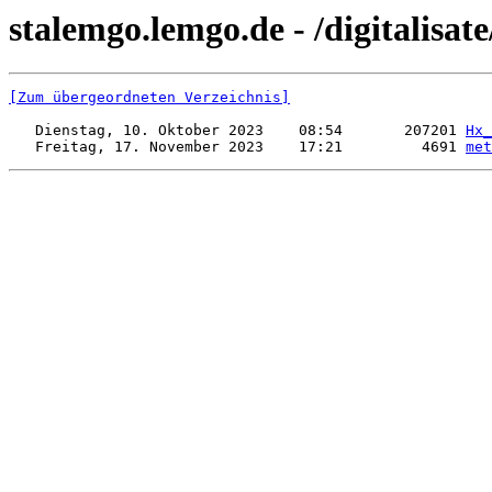
stalemgo.lemgo.de - /digitalisa
[Zum übergeordneten Verzeichnis]
   Dienstag, 10. Oktober 2023    08:54       207201 
Hx_
   Freitag, 17. November 2023    17:21         4691 
met