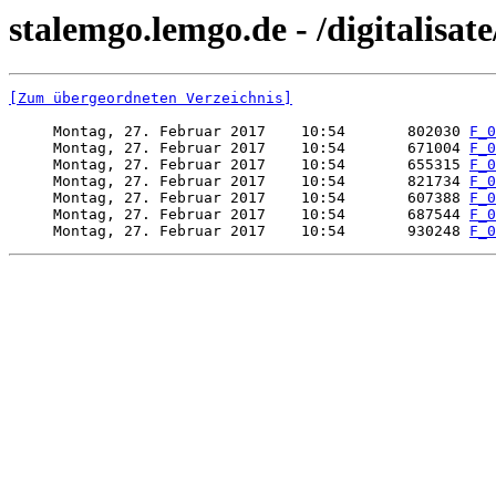
stalemgo.lemgo.de - /digitalisat
[Zum übergeordneten Verzeichnis]
     Montag, 27. Februar 2017    10:54       802030 
F_0
     Montag, 27. Februar 2017    10:54       671004 
F_0
     Montag, 27. Februar 2017    10:54       655315 
F_0
     Montag, 27. Februar 2017    10:54       821734 
F_0
     Montag, 27. Februar 2017    10:54       607388 
F_0
     Montag, 27. Februar 2017    10:54       687544 
F_0
     Montag, 27. Februar 2017    10:54       930248 
F_0