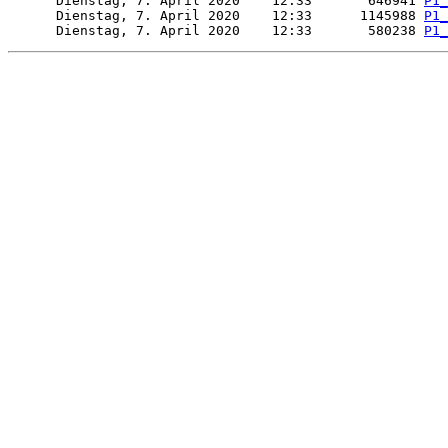
      Dienstag, 7. April 2020    12:33       646941 
P1_
      Dienstag, 7. April 2020    12:33      1145988 
P1_
      Dienstag, 7. April 2020    12:33       580238 
P1_