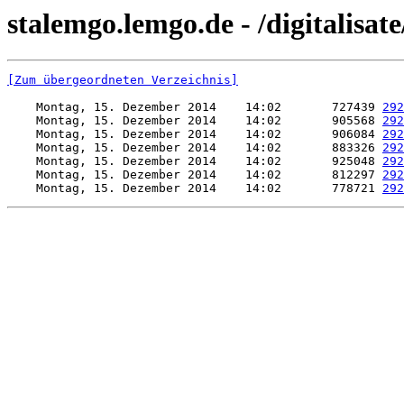
stalemgo.lemgo.de - /digitalisat
[Zum übergeordneten Verzeichnis]
    Montag, 15. Dezember 2014    14:02       727439 
292
    Montag, 15. Dezember 2014    14:02       905568 
292
    Montag, 15. Dezember 2014    14:02       906084 
292
    Montag, 15. Dezember 2014    14:02       883326 
292
    Montag, 15. Dezember 2014    14:02       925048 
292
    Montag, 15. Dezember 2014    14:02       812297 
292
    Montag, 15. Dezember 2014    14:02       778721 
292