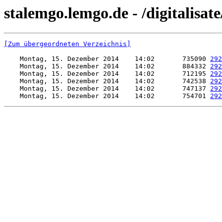
stalemgo.lemgo.de - /digitalisat
[Zum übergeordneten Verzeichnis]
    Montag, 15. Dezember 2014    14:02       735090 
292
    Montag, 15. Dezember 2014    14:02       884332 
292
    Montag, 15. Dezember 2014    14:02       712195 
292
    Montag, 15. Dezember 2014    14:02       742538 
292
    Montag, 15. Dezember 2014    14:02       747137 
292
    Montag, 15. Dezember 2014    14:02       754701 
292