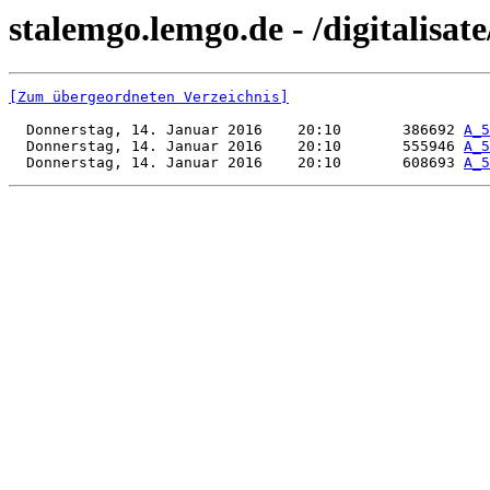
stalemgo.lemgo.de - /digitalisat
[Zum übergeordneten Verzeichnis]
  Donnerstag, 14. Januar 2016    20:10       386692 
A_5
  Donnerstag, 14. Januar 2016    20:10       555946 
A_5
  Donnerstag, 14. Januar 2016    20:10       608693 
A_5