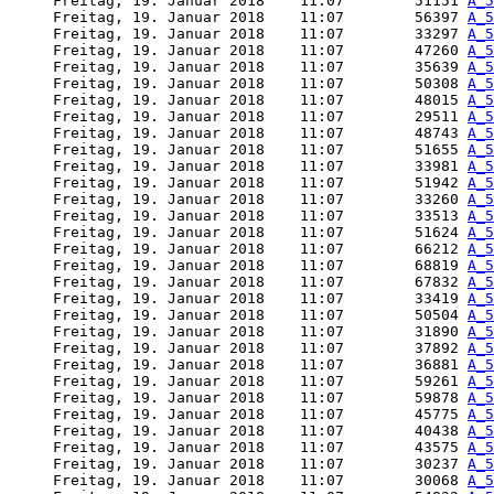
     Freitag, 19. Januar 2018    11:07        51151 
A_5
     Freitag, 19. Januar 2018    11:07        56397 
A_5
     Freitag, 19. Januar 2018    11:07        33297 
A_5
     Freitag, 19. Januar 2018    11:07        47260 
A_5
     Freitag, 19. Januar 2018    11:07        35639 
A_5
     Freitag, 19. Januar 2018    11:07        50308 
A_5
     Freitag, 19. Januar 2018    11:07        48015 
A_5
     Freitag, 19. Januar 2018    11:07        29511 
A_5
     Freitag, 19. Januar 2018    11:07        48743 
A_5
     Freitag, 19. Januar 2018    11:07        51655 
A_5
     Freitag, 19. Januar 2018    11:07        33981 
A_5
     Freitag, 19. Januar 2018    11:07        51942 
A_5
     Freitag, 19. Januar 2018    11:07        33260 
A_5
     Freitag, 19. Januar 2018    11:07        33513 
A_5
     Freitag, 19. Januar 2018    11:07        51624 
A_5
     Freitag, 19. Januar 2018    11:07        66212 
A_5
     Freitag, 19. Januar 2018    11:07        68819 
A_5
     Freitag, 19. Januar 2018    11:07        67832 
A_5
     Freitag, 19. Januar 2018    11:07        33419 
A_5
     Freitag, 19. Januar 2018    11:07        50504 
A_5
     Freitag, 19. Januar 2018    11:07        31890 
A_5
     Freitag, 19. Januar 2018    11:07        37892 
A_5
     Freitag, 19. Januar 2018    11:07        36881 
A_5
     Freitag, 19. Januar 2018    11:07        59261 
A_5
     Freitag, 19. Januar 2018    11:07        59878 
A_5
     Freitag, 19. Januar 2018    11:07        45775 
A_5
     Freitag, 19. Januar 2018    11:07        40438 
A_5
     Freitag, 19. Januar 2018    11:07        43575 
A_5
     Freitag, 19. Januar 2018    11:07        30237 
A_5
     Freitag, 19. Januar 2018    11:07        30068 
A_5