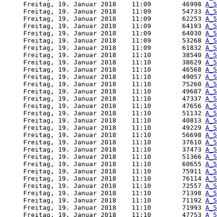
     Freitag, 19. Januar 2018    11:09        46998 
A_5
     Freitag, 19. Januar 2018    11:09        54733 
A_5
     Freitag, 19. Januar 2018    11:09        62253 
A_5
     Freitag, 19. Januar 2018    11:09        64193 
A_5
     Freitag, 19. Januar 2018    11:09        64030 
A_5
     Freitag, 19. Januar 2018    11:09        53268 
A_5
     Freitag, 19. Januar 2018    11:09        61832 
A_5
     Freitag, 19. Januar 2018    11:10        38540 
A_5
     Freitag, 19. Januar 2018    11:10        38629 
A_5
     Freitag, 19. Januar 2018    11:10        46568 
A_5
     Freitag, 19. Januar 2018    11:10        49057 
A_5
     Freitag, 19. Januar 2018    11:10        75260 
A_5
     Freitag, 19. Januar 2018    11:10        49687 
A_5
     Freitag, 19. Januar 2018    11:10        47337 
A_5
     Freitag, 19. Januar 2018    11:10        47656 
A_5
     Freitag, 19. Januar 2018    11:10        51132 
A_5
     Freitag, 19. Januar 2018    11:10        40813 
A_5
     Freitag, 19. Januar 2018    11:10        49229 
A_5
     Freitag, 19. Januar 2018    11:10        56698 
A_5
     Freitag, 19. Januar 2018    11:10        37610 
A_5
     Freitag, 19. Januar 2018    11:10        37473 
A_5
     Freitag, 19. Januar 2018    11:10        51366 
A_5
     Freitag, 19. Januar 2018    11:10        60655 
A_5
     Freitag, 19. Januar 2018    11:10        75911 
A_5
     Freitag, 19. Januar 2018    11:10        76114 
A_5
     Freitag, 19. Januar 2018    11:10        72557 
A_5
     Freitag, 19. Januar 2018    11:10        71398 
A_5
     Freitag, 19. Januar 2018    11:10        71192 
A_5
     Freitag, 19. Januar 2018    11:10        71993 
A_5
     Freitag, 19. Januar 2018    11:10        47753 
A_5