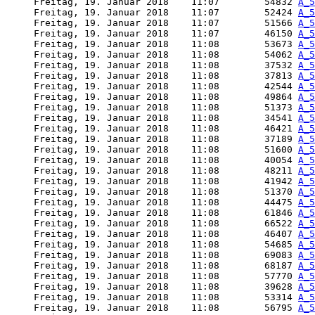
     Freitag, 19. Januar 2018    11:07        54832 
A_5
     Freitag, 19. Januar 2018    11:07        52424 
A_5
     Freitag, 19. Januar 2018    11:07        51566 
A_5
     Freitag, 19. Januar 2018    11:07        46150 
A_5
     Freitag, 19. Januar 2018    11:08        53673 
A_5
     Freitag, 19. Januar 2018    11:08        54062 
A_5
     Freitag, 19. Januar 2018    11:08        37532 
A_5
     Freitag, 19. Januar 2018    11:08        37813 
A_5
     Freitag, 19. Januar 2018    11:08        42544 
A_5
     Freitag, 19. Januar 2018    11:08        49864 
A_5
     Freitag, 19. Januar 2018    11:08        51373 
A_5
     Freitag, 19. Januar 2018    11:08        34541 
A_5
     Freitag, 19. Januar 2018    11:08        46421 
A_5
     Freitag, 19. Januar 2018    11:08        37189 
A_5
     Freitag, 19. Januar 2018    11:08        51600 
A_5
     Freitag, 19. Januar 2018    11:08        40054 
A_5
     Freitag, 19. Januar 2018    11:08        48211 
A_5
     Freitag, 19. Januar 2018    11:08        41942 
A_5
     Freitag, 19. Januar 2018    11:08        51370 
A_5
     Freitag, 19. Januar 2018    11:08        44475 
A_5
     Freitag, 19. Januar 2018    11:08        61846 
A_5
     Freitag, 19. Januar 2018    11:08        66522 
A_5
     Freitag, 19. Januar 2018    11:08        46407 
A_5
     Freitag, 19. Januar 2018    11:08        54685 
A_5
     Freitag, 19. Januar 2018    11:08        69083 
A_5
     Freitag, 19. Januar 2018    11:08        68187 
A_5
     Freitag, 19. Januar 2018    11:08        57770 
A_5
     Freitag, 19. Januar 2018    11:08        39628 
A_5
     Freitag, 19. Januar 2018    11:08        53314 
A_5
     Freitag, 19. Januar 2018    11:08        56795 
A_5