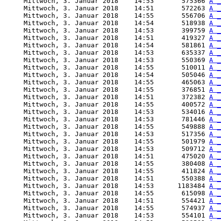
     Mittwoch, 3. Januar 2018    14:53       575366 
A _
     Mittwoch, 3. Januar 2018    14:51       572263 
A _
     Mittwoch, 3. Januar 2018    14:55       556706 
A _
     Mittwoch, 3. Januar 2018    14:54       518938 
A _
     Mittwoch, 3. Januar 2018    14:53       399759 
A _
     Mittwoch, 3. Januar 2018    14:51       419327 
A _
     Mittwoch, 3. Januar 2018    14:54       581861 
A _
     Mittwoch, 3. Januar 2018    14:53       635337 
A _
     Mittwoch, 3. Januar 2018    14:53       550369 
A _
     Mittwoch, 3. Januar 2018    14:55       510011 
A _
     Mittwoch, 3. Januar 2018    14:54       505046 
A _
     Mittwoch, 3. Januar 2018    14:55       465063 
A _
     Mittwoch, 3. Januar 2018    14:55       376851 
A _
     Mittwoch, 3. Januar 2018    14:51       372382 
A _
     Mittwoch, 3. Januar 2018    14:55       400572 
A _
     Mittwoch, 3. Januar 2018    14:53       534016 
A _
     Mittwoch, 3. Januar 2018    14:53       781446 
A _
     Mittwoch, 3. Januar 2018    14:55       549888 
A _
     Mittwoch, 3. Januar 2018    14:53       517356 
A _
     Mittwoch, 3. Januar 2018    14:55       501979 
A _
     Mittwoch, 3. Januar 2018    14:53       509712 
A _
     Mittwoch, 3. Januar 2018    14:51       475020 
A _
     Mittwoch, 3. Januar 2018    14:55       380408 
A _
     Mittwoch, 3. Januar 2018    14:55       411824 
A _
     Mittwoch, 3. Januar 2018    14:51       550388 
A _
     Mittwoch, 3. Januar 2018    14:53      1183484 
A _
     Mittwoch, 3. Januar 2018    14:55       615098 
A _
     Mittwoch, 3. Januar 2018    14:51       554421 
A _
     Mittwoch, 3. Januar 2018    14:55       574937 
A _
     Mittwoch, 3. Januar 2018    14:53       554101 
A _