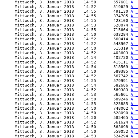
     Mittwoch, 3. Januar 2018    14:50       557601 
A _
     Mittwoch, 3. Januar 2018    14:52       519629 
A _
     Mittwoch, 3. Januar 2018    14:55       491130 
A _
     Mittwoch, 3. Januar 2018    14:55       374705 
A _
     Mittwoch, 3. Januar 2018    14:55       423100 
A _
     Mittwoch, 3. Januar 2018    14:53       520074 
A _
     Mittwoch, 3. Januar 2018    14:55       715664 
A _
     Mittwoch, 3. Januar 2018    14:50       633284 
A _
     Mittwoch, 3. Januar 2018    14:52       560414 
A _
     Mittwoch, 3. Januar 2018    14:52       548907 
A _
     Mittwoch, 3. Januar 2018    14:50       515319 
A _
     Mittwoch, 3. Januar 2018    14:52       403603 
A _
     Mittwoch, 3. Januar 2018    14:54       402720 
A _
     Mittwoch, 3. Januar 2018    14:52       415111 
A _
     Mittwoch, 3. Januar 2018    14:54       518569 
A _
     Mittwoch, 3. Januar 2018    14:50       589385 
A _
     Mittwoch, 3. Januar 2018    14:52       567742 
A _
     Mittwoch, 3. Januar 2018    14:55       579991 
A _
     Mittwoch, 3. Januar 2018    14:54       582686 
A _
     Mittwoch, 3. Januar 2018    14:52       589383 
A _
     Mittwoch, 3. Januar 2018    14:53       565661 
A _
     Mittwoch, 3. Januar 2018    14:50       509246 
A _
     Mittwoch, 3. Januar 2018    14:55       525885 
A _
     Mittwoch, 3. Januar 2018    14:50       748062 
A _
     Mittwoch, 3. Januar 2018    14:50       628090 
A _
     Mittwoch, 3. Januar 2018    14:50       585465 
A _
     Mittwoch, 3. Januar 2018    14:52       561624 
A _
     Mittwoch, 3. Januar 2018    14:50       563698 
A _
     Mittwoch, 3. Januar 2018    14:50       559052 
A _
     Mittwoch, 3. Januar 2018    14:53       524294 
A _