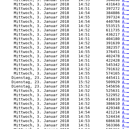
     Mittwoch, 3. Januar 2018    14:52       431643 
A _
     Mittwoch, 3. Januar 2018    14:51       397272 
A _
     Mittwoch, 3. Januar 2018    14:54       384886 
A _
     Mittwoch, 3. Januar 2018    14:55       397324 
A _
     Mittwoch, 3. Januar 2018    14:54       440784 
A _
     Mittwoch, 3. Januar 2018    14:52       553515 
A _
     Mittwoch, 3. Januar 2018    14:52       611735 
A _
     Mittwoch, 3. Januar 2018    14:51       436217 
A _
     Mittwoch, 3. Januar 2018    14:51       404180 
A _
     Mittwoch, 3. Januar 2018    14:52       391639 
A _
     Mittwoch, 3. Januar 2018    14:54       382357 
A _
     Mittwoch, 3. Januar 2018    14:55       376451 
A _
     Mittwoch, 3. Januar 2018    14:52       402478 
A _
     Mittwoch, 3. Januar 2018    14:51       422428 
A _
     Mittwoch, 3. Januar 2018    14:51       545342 
A _
     Mittwoch, 3. Januar 2018    14:52       791632 
A _
     Mittwoch, 3. Januar 2018    14:55       574165 
A _
    Dienstag, 23. Januar 2018    15:51       445411 
A _
    Dienstag, 23. Januar 2018    15:52       509929 
A _
    Dienstag, 23. Januar 2018    15:52       545656 
A _
     Mittwoch, 3. Januar 2018    14:52       525631 
A _
     Mittwoch, 3. Januar 2018    14:51       522952 
A _
     Mittwoch, 3. Januar 2018    14:55       416610 
A _
     Mittwoch, 3. Januar 2018    14:52       386610 
A _
     Mittwoch, 3. Januar 2018    14:54       429348 
A _
     Mittwoch, 3. Januar 2018    14:54       421214 
A _
     Mittwoch, 3. Januar 2018    14:55       524434 
A _
     Mittwoch, 3. Januar 2018    14:53       686638 
A _
     Mittwoch, 3. Januar 2018    14:51       563366 
A _