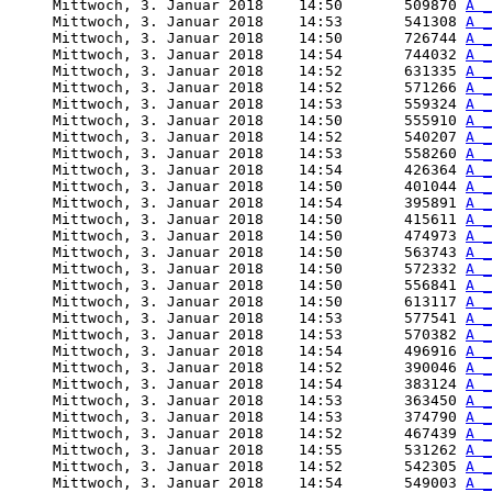
     Mittwoch, 3. Januar 2018    14:50       509870 
A _
     Mittwoch, 3. Januar 2018    14:53       541308 
A _
     Mittwoch, 3. Januar 2018    14:50       726744 
A _
     Mittwoch, 3. Januar 2018    14:54       744032 
A _
     Mittwoch, 3. Januar 2018    14:52       631335 
A _
     Mittwoch, 3. Januar 2018    14:52       571266 
A _
     Mittwoch, 3. Januar 2018    14:53       559324 
A _
     Mittwoch, 3. Januar 2018    14:50       555910 
A _
     Mittwoch, 3. Januar 2018    14:52       540207 
A _
     Mittwoch, 3. Januar 2018    14:53       558260 
A _
     Mittwoch, 3. Januar 2018    14:54       426364 
A _
     Mittwoch, 3. Januar 2018    14:50       401044 
A _
     Mittwoch, 3. Januar 2018    14:54       395891 
A _
     Mittwoch, 3. Januar 2018    14:50       415611 
A _
     Mittwoch, 3. Januar 2018    14:50       474973 
A _
     Mittwoch, 3. Januar 2018    14:50       563743 
A _
     Mittwoch, 3. Januar 2018    14:50       572332 
A _
     Mittwoch, 3. Januar 2018    14:50       556841 
A _
     Mittwoch, 3. Januar 2018    14:50       613117 
A _
     Mittwoch, 3. Januar 2018    14:53       577541 
A _
     Mittwoch, 3. Januar 2018    14:53       570382 
A _
     Mittwoch, 3. Januar 2018    14:54       496916 
A _
     Mittwoch, 3. Januar 2018    14:52       390046 
A _
     Mittwoch, 3. Januar 2018    14:54       383124 
A _
     Mittwoch, 3. Januar 2018    14:53       363450 
A _
     Mittwoch, 3. Januar 2018    14:53       374790 
A _
     Mittwoch, 3. Januar 2018    14:52       467439 
A _
     Mittwoch, 3. Januar 2018    14:55       531262 
A _
     Mittwoch, 3. Januar 2018    14:52       542305 
A _
     Mittwoch, 3. Januar 2018    14:54       549003 
A _