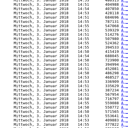
     Mittwoch, 3. Januar 2018    14:53       480313 
A _
     Mittwoch, 3. Januar 2018    14:51       404988 
A _
     Mittwoch, 3. Januar 2018    14:54       407850 
A _
     Mittwoch, 3. Januar 2018    14:53       428118 
A _
     Mittwoch, 3. Januar 2018    14:51       684696 
A _
     Mittwoch, 3. Januar 2018    14:55       787131 
A _
     Mittwoch, 3. Januar 2018    14:55       547068 
A _
     Mittwoch, 3. Januar 2018    14:51       539329 
A _
     Mittwoch, 3. Januar 2018    14:51       514276 
A _
     Mittwoch, 3. Januar 2018    14:55       507980 
A _
     Mittwoch, 3. Januar 2018    14:55       524362 
A _
     Mittwoch, 3. Januar 2018    14:55       394533 
A _
     Mittwoch, 3. Januar 2018    14:50       415419 
A _
     Mittwoch, 3. Januar 2018    14:54       688045 
A _
     Mittwoch, 3. Januar 2018    14:50       723900 
A _
     Mittwoch, 3. Januar 2018    14:51       394994 
A _
     Mittwoch, 3. Januar 2018    14:51       452081 
A _
     Mittwoch, 3. Januar 2018    14:50       486298 
A _
     Mittwoch, 3. Januar 2018    14:53       468527 
A _
     Mittwoch, 3. Januar 2018    14:53       336909 
A _
     Mittwoch, 3. Januar 2018    14:51       335629 
A _
     Mittwoch, 3. Januar 2018    14:53       387234 
A _
     Mittwoch, 3. Januar 2018    14:51       567954 
A _
     Mittwoch, 3. Januar 2018    14:50       716797 
A _
     Mittwoch, 3. Januar 2018    14:55       559088 
A _
     Mittwoch, 3. Januar 2018    14:50       550772 
A _
     Mittwoch, 3. Januar 2018    14:50       571565 
A _
     Mittwoch, 3. Januar 2018    14:53       553641 
A _
     Mittwoch, 3. Januar 2018    14:53       409883 
A _
     Mittwoch, 3. Januar 2018    14:55       377822 
A _