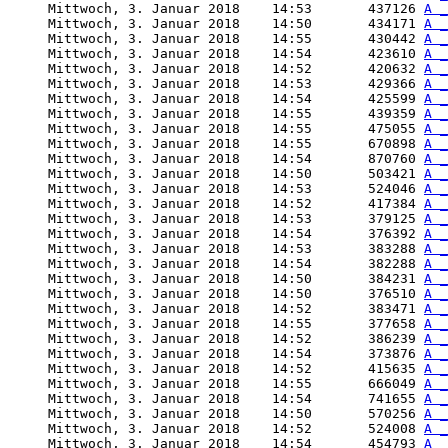
     Mittwoch, 3. Januar 2018    14:53       437126 
A _
     Mittwoch, 3. Januar 2018    14:50       434171 
A _
     Mittwoch, 3. Januar 2018    14:55       430442 
A _
     Mittwoch, 3. Januar 2018    14:54       423610 
A _
     Mittwoch, 3. Januar 2018    14:52       420632 
A _
     Mittwoch, 3. Januar 2018    14:53       429366 
A _
     Mittwoch, 3. Januar 2018    14:54       425599 
A _
     Mittwoch, 3. Januar 2018    14:55       439359 
A _
     Mittwoch, 3. Januar 2018    14:55       475055 
A _
     Mittwoch, 3. Januar 2018    14:55       670898 
A _
     Mittwoch, 3. Januar 2018    14:54       870760 
A _
     Mittwoch, 3. Januar 2018    14:50       503421 
A _
     Mittwoch, 3. Januar 2018    14:53       524046 
A _
     Mittwoch, 3. Januar 2018    14:52       417384 
A _
     Mittwoch, 3. Januar 2018    14:53       379125 
A _
     Mittwoch, 3. Januar 2018    14:54       376392 
A _
     Mittwoch, 3. Januar 2018    14:53       383288 
A _
     Mittwoch, 3. Januar 2018    14:54       382288 
A _
     Mittwoch, 3. Januar 2018    14:50       384231 
A _
     Mittwoch, 3. Januar 2018    14:50       376510 
A _
     Mittwoch, 3. Januar 2018    14:52       383471 
A _
     Mittwoch, 3. Januar 2018    14:55       377658 
A _
     Mittwoch, 3. Januar 2018    14:52       386239 
A _
     Mittwoch, 3. Januar 2018    14:54       373876 
A _
     Mittwoch, 3. Januar 2018    14:52       415635 
A _
     Mittwoch, 3. Januar 2018    14:55       666049 
A _
     Mittwoch, 3. Januar 2018    14:54       741655 
A _
     Mittwoch, 3. Januar 2018    14:50       570256 
A _
     Mittwoch, 3. Januar 2018    14:52       524008 
A _
     Mittwoch, 3. Januar 2018    14:54       454793 
A _