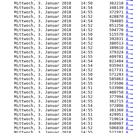
     Mittwoch, 3. Januar 2018    14:50       362210 
A _
     Mittwoch, 3. Januar 2018    14:54       348139 
A _
     Mittwoch, 3. Januar 2018    14:55       372971 
A _
     Mittwoch, 3. Januar 2018    14:52       428870 
A _
     Mittwoch, 3. Januar 2018    14:54       704085 
A _
     Mittwoch, 3. Januar 2018    14:52       851256 
A _
     Mittwoch, 3. Januar 2018    14:52       594770 
A _
     Mittwoch, 3. Januar 2018    14:50       515570 
A _
     Mittwoch, 3. Januar 2018    14:54       392031 
A _
     Mittwoch, 3. Januar 2018    14:52       380513 
A _
     Mittwoch, 3. Januar 2018    14:52       389610 
A _
     Mittwoch, 3. Januar 2018    14:55       379324 
A _
     Mittwoch, 3. Januar 2018    14:55       409781 
A _
     Mittwoch, 3. Januar 2018    14:54       821484 
A _
     Mittwoch, 3. Januar 2018    14:54       935943 
A _
     Mittwoch, 3. Januar 2018    14:52       617731 
A _
     Mittwoch, 3. Januar 2018    14:50       571293 
A _
     Mittwoch, 3. Januar 2018    14:54       585863 
A _
     Mittwoch, 3. Januar 2018    14:55       573506 
A _
     Mittwoch, 3. Januar 2018    14:51       533906 
A _
     Mittwoch, 3. Januar 2018    14:52       400750 
A _
     Mittwoch, 3. Januar 2018    14:52       377994 
A _
     Mittwoch, 3. Januar 2018    14:55       362715 
A _
     Mittwoch, 3. Januar 2018    14:54       372806 
A _
     Mittwoch, 3. Januar 2018    14:55       381360 
A _
     Mittwoch, 3. Januar 2018    14:51       429951 
A _
     Mittwoch, 3. Januar 2018    14:55       719614 
A _
     Mittwoch, 3. Januar 2018    14:51       848907 
A _
     Mittwoch, 3. Januar 2018    14:52       506838 
A _
     Mittwoch, 3. Januar 2018    14:55       522281 
A _