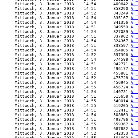
     Mittwoch, 3. Januar 2018    14:54       400642 
A _
     Mittwoch, 3. Januar 2018    14:51       358290 
A _
     Mittwoch, 3. Januar 2018    14:52       343249 
A _
     Mittwoch, 3. Januar 2018    14:54       335167 
A _
     Mittwoch, 3. Januar 2018    14:54       341356 
A _
     Mittwoch, 3. Januar 2018    14:51       349559 
A _
     Mittwoch, 3. Januar 2018    14:54       327089 
A _
     Mittwoch, 3. Januar 2018    14:51       337902 
A _
     Mittwoch, 3. Januar 2018    14:54       324367 
A _
     Mittwoch, 3. Januar 2018    14:51       338597 
A _
     Mittwoch, 3. Januar 2018    14:54       354805 
A _
     Mittwoch, 3. Januar 2018    14:52       397396 
A _
     Mittwoch, 3. Januar 2018    14:54       574598 
A _
     Mittwoch, 3. Januar 2018    14:51       942771 
A _
     Mittwoch, 3. Januar 2018    14:54       496177 
A _
     Mittwoch, 3. Januar 2018    14:52       455881 
A _
     Mittwoch, 3. Januar 2018    14:52       475728 
A _
     Mittwoch, 3. Januar 2018    14:54       456945 
A _
     Mittwoch, 3. Januar 2018    14:55       456724 
A _
     Mittwoch, 3. Januar 2018    14:54       440731 
A _
     Mittwoch, 3. Januar 2018    14:51       515658 
A _
     Mittwoch, 3. Januar 2018    14:55       540014 
A _
     Mittwoch, 3. Januar 2018    14:55       519205 
A _
     Mittwoch, 3. Januar 2018    14:51       512411 
A _
     Mittwoch, 3. Januar 2018    14:54       508863 
A _
     Mittwoch, 3. Januar 2018    14:51       493796 
A _
     Mittwoch, 3. Januar 2018    14:55       559367 
A _
     Mittwoch, 3. Januar 2018    14:55       687882 
A _
     Mittwoch, 3. Januar 2018    14:52       542353 
A _
     Mittwoch, 3. Januar 2018    14:55       504690 
A _