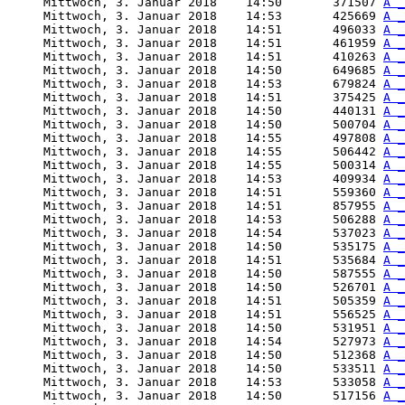
     Mittwoch, 3. Januar 2018    14:50       371507 
A _
     Mittwoch, 3. Januar 2018    14:53       425669 
A _
     Mittwoch, 3. Januar 2018    14:51       496033 
A _
     Mittwoch, 3. Januar 2018    14:51       461959 
A _
     Mittwoch, 3. Januar 2018    14:51       410263 
A _
     Mittwoch, 3. Januar 2018    14:50       649685 
A _
     Mittwoch, 3. Januar 2018    14:53       679824 
A _
     Mittwoch, 3. Januar 2018    14:51       375425 
A _
     Mittwoch, 3. Januar 2018    14:50       440131 
A _
     Mittwoch, 3. Januar 2018    14:50       500704 
A _
     Mittwoch, 3. Januar 2018    14:55       497808 
A _
     Mittwoch, 3. Januar 2018    14:55       506442 
A _
     Mittwoch, 3. Januar 2018    14:55       500314 
A _
     Mittwoch, 3. Januar 2018    14:53       409934 
A _
     Mittwoch, 3. Januar 2018    14:51       559360 
A _
     Mittwoch, 3. Januar 2018    14:51       857955 
A _
     Mittwoch, 3. Januar 2018    14:53       506288 
A _
     Mittwoch, 3. Januar 2018    14:54       537023 
A _
     Mittwoch, 3. Januar 2018    14:50       535175 
A _
     Mittwoch, 3. Januar 2018    14:51       535684 
A _
     Mittwoch, 3. Januar 2018    14:50       587555 
A _
     Mittwoch, 3. Januar 2018    14:50       526701 
A _
     Mittwoch, 3. Januar 2018    14:51       505359 
A _
     Mittwoch, 3. Januar 2018    14:51       556525 
A _
     Mittwoch, 3. Januar 2018    14:50       531951 
A _
     Mittwoch, 3. Januar 2018    14:54       527973 
A _
     Mittwoch, 3. Januar 2018    14:50       512368 
A _
     Mittwoch, 3. Januar 2018    14:50       533511 
A _
     Mittwoch, 3. Januar 2018    14:53       533058 
A _
     Mittwoch, 3. Januar 2018    14:50       517156 
A _