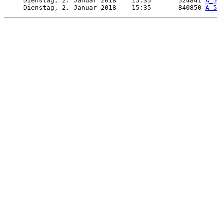
     Dienstag, 2. Januar 2018    15:35       524841 
A_5
     Dienstag, 2. Januar 2018    15:35       840850 
A_5