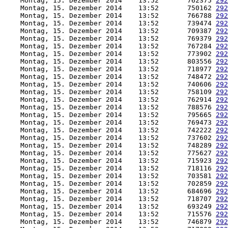
    Montag, 15. Dezember 2014    13:52       762375 
292
    Montag, 15. Dezember 2014    13:52       750162 
292
    Montag, 15. Dezember 2014    13:52       766788 
292
    Montag, 15. Dezember 2014    13:52       739474 
292
    Montag, 15. Dezember 2014    13:52       709387 
292
    Montag, 15. Dezember 2014    13:52       769379 
292
    Montag, 15. Dezember 2014    13:52       767284 
292
    Montag, 15. Dezember 2014    13:52       773902 
292
    Montag, 15. Dezember 2014    13:52       803556 
292
    Montag, 15. Dezember 2014    13:52       718977 
292
    Montag, 15. Dezember 2014    13:52       748472 
292
    Montag, 15. Dezember 2014    13:52       740606 
292
    Montag, 15. Dezember 2014    13:52       758109 
292
    Montag, 15. Dezember 2014    13:52       762914 
292
    Montag, 15. Dezember 2014    13:52       788576 
292
    Montag, 15. Dezember 2014    13:52       795665 
292
    Montag, 15. Dezember 2014    13:52       769473 
292
    Montag, 15. Dezember 2014    13:52       742222 
292
    Montag, 15. Dezember 2014    13:52       737602 
292
    Montag, 15. Dezember 2014    13:52       748289 
292
    Montag, 15. Dezember 2014    13:52       775627 
292
    Montag, 15. Dezember 2014    13:52       715923 
292
    Montag, 15. Dezember 2014    13:52       718116 
292
    Montag, 15. Dezember 2014    13:52       703581 
292
    Montag, 15. Dezember 2014    13:52       702859 
292
    Montag, 15. Dezember 2014    13:52       684696 
292
    Montag, 15. Dezember 2014    13:52       718707 
292
    Montag, 15. Dezember 2014    13:52       693249 
292
    Montag, 15. Dezember 2014    13:52       715576 
292
    Montag, 15. Dezember 2014    13:52       746879 
292