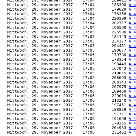
  Mittwoch, 29. November 2017    17:04       189411 
A 4
  Mittwoch, 29. November 2017    17:04       188390 
A 4
  Mittwoch, 29. November 2017    17:04       179629 
A 4
  Mittwoch, 29. November 2017    17:04       176358 
A 4
  Mittwoch, 29. November 2017    17:04       220399 
A 4
  Mittwoch, 29. November 2017    17:04       202717 
A 4
  Mittwoch, 29. November 2017    17:04       196590 
A 4
  Mittwoch, 29. November 2017    17:05       225500 
A 4
  Mittwoch, 29. November 2017    17:05       184145 
A 4
  Mittwoch, 29. November 2017    17:05       234377 
A 4
  Mittwoch, 29. November 2017    17:05       204431 
A 4
  Mittwoch, 29. November 2017    17:05       190677 
A 4
  Mittwoch, 29. November 2017    17:05       179730 
A 4
  Mittwoch, 29. November 2017    17:05       178354 
A 4
  Mittwoch, 29. November 2017    17:05       198449 
A 4
  Mittwoch, 29. November 2017    17:05       167042 
A 4
  Mittwoch, 29. November 2017    17:05       210615 
A 4
  Mittwoch, 29. November 2017    17:05       208693 
A 4
  Mittwoch, 29. November 2017    17:05       208343 
A 4
  Mittwoch, 29. November 2017    17:06       207975 
A 4
  Mittwoch, 29. November 2017    17:06       189469 
A 4
  Mittwoch, 29. November 2017    17:06       229019 
A 4
  Mittwoch, 29. November 2017    17:06       213240 
A 4
  Mittwoch, 29. November 2017    17:06       197451 
A 4
  Mittwoch, 29. November 2017    17:06       188819 
A 4
  Mittwoch, 29. November 2017    17:06       191711 
A 4
  Mittwoch, 29. November 2017    17:06       191698 
A 4
  Mittwoch, 29. November 2017    17:06       179215 
A 4
  Mittwoch, 29. November 2017    17:06       204933 
A 4
  Mittwoch, 29. November 2017    17:06       231462 
A 4