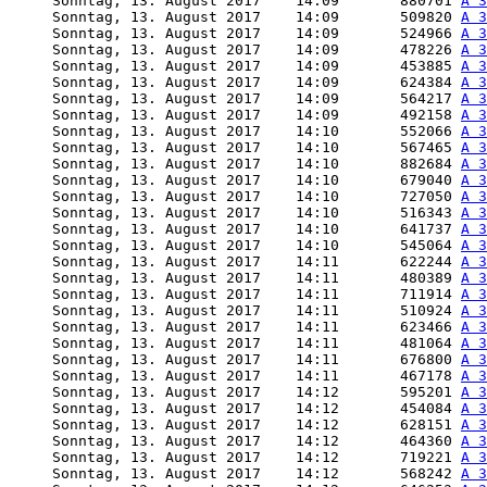
     Sonntag, 13. August 2017    14:09       880701 
A 3
     Sonntag, 13. August 2017    14:09       509820 
A 3
     Sonntag, 13. August 2017    14:09       524966 
A 3
     Sonntag, 13. August 2017    14:09       478226 
A 3
     Sonntag, 13. August 2017    14:09       453885 
A 3
     Sonntag, 13. August 2017    14:09       624384 
A 3
     Sonntag, 13. August 2017    14:09       564217 
A 3
     Sonntag, 13. August 2017    14:09       492158 
A 3
     Sonntag, 13. August 2017    14:10       552066 
A 3
     Sonntag, 13. August 2017    14:10       567465 
A 3
     Sonntag, 13. August 2017    14:10       882684 
A 3
     Sonntag, 13. August 2017    14:10       679040 
A 3
     Sonntag, 13. August 2017    14:10       727050 
A 3
     Sonntag, 13. August 2017    14:10       516343 
A 3
     Sonntag, 13. August 2017    14:10       641737 
A 3
     Sonntag, 13. August 2017    14:10       545064 
A 3
     Sonntag, 13. August 2017    14:11       622244 
A 3
     Sonntag, 13. August 2017    14:11       480389 
A 3
     Sonntag, 13. August 2017    14:11       711914 
A 3
     Sonntag, 13. August 2017    14:11       510924 
A 3
     Sonntag, 13. August 2017    14:11       623466 
A 3
     Sonntag, 13. August 2017    14:11       481064 
A 3
     Sonntag, 13. August 2017    14:11       676800 
A 3
     Sonntag, 13. August 2017    14:11       467178 
A 3
     Sonntag, 13. August 2017    14:12       595201 
A 3
     Sonntag, 13. August 2017    14:12       454084 
A 3
     Sonntag, 13. August 2017    14:12       628151 
A 3
     Sonntag, 13. August 2017    14:12       464360 
A 3
     Sonntag, 13. August 2017    14:12       719221 
A 3
     Sonntag, 13. August 2017    14:12       568242 
A 3