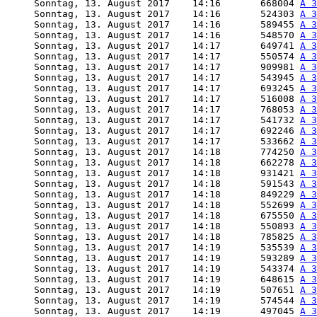
     Sonntag, 13. August 2017    14:16       668004 
A 3
     Sonntag, 13. August 2017    14:16       524303 
A 3
     Sonntag, 13. August 2017    14:16       589455 
A 3
     Sonntag, 13. August 2017    14:16       548570 
A 3
     Sonntag, 13. August 2017    14:17       649741 
A 3
     Sonntag, 13. August 2017    14:17       550574 
A 3
     Sonntag, 13. August 2017    14:17       909981 
A 3
     Sonntag, 13. August 2017    14:17       543945 
A 3
     Sonntag, 13. August 2017    14:17       693245 
A 3
     Sonntag, 13. August 2017    14:17       516008 
A 3
     Sonntag, 13. August 2017    14:17       768053 
A 3
     Sonntag, 13. August 2017    14:17       541732 
A 3
     Sonntag, 13. August 2017    14:17       692246 
A 3
     Sonntag, 13. August 2017    14:17       533662 
A 3
     Sonntag, 13. August 2017    14:18       774250 
A 3
     Sonntag, 13. August 2017    14:18       662278 
A 3
     Sonntag, 13. August 2017    14:18       931421 
A 3
     Sonntag, 13. August 2017    14:18       591543 
A 3
     Sonntag, 13. August 2017    14:18       849229 
A 3
     Sonntag, 13. August 2017    14:18       552699 
A 3
     Sonntag, 13. August 2017    14:18       675550 
A 3
     Sonntag, 13. August 2017    14:18       550893 
A 3
     Sonntag, 13. August 2017    14:18       785825 
A 3
     Sonntag, 13. August 2017    14:19       535539 
A 3
     Sonntag, 13. August 2017    14:19       593289 
A 3
     Sonntag, 13. August 2017    14:19       543374 
A 3
     Sonntag, 13. August 2017    14:19       648615 
A 3
     Sonntag, 13. August 2017    14:19       507651 
A 3
     Sonntag, 13. August 2017    14:19       574544 
A 3
     Sonntag, 13. August 2017    14:19       497045 
A 3