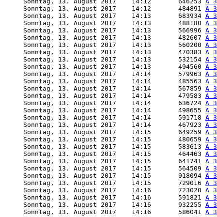
     Sonntag, 13. August 2017    14:12       646253 
A 3
     Sonntag, 13. August 2017    14:12       484891 
A 3
     Sonntag, 13. August 2017    14:13       683934 
A 3
     Sonntag, 13. August 2017    14:13       488180 
A 3
     Sonntag, 13. August 2017    14:13       566996 
A 3
     Sonntag, 13. August 2017    14:13       482607 
A 3
     Sonntag, 13. August 2017    14:13       560200 
A 3
     Sonntag, 13. August 2017    14:13       470383 
A 3
     Sonntag, 13. August 2017    14:13       532154 
A 3
     Sonntag, 13. August 2017    14:13       494560 
A 3
     Sonntag, 13. August 2017    14:14       579963 
A 3
     Sonntag, 13. August 2017    14:14       485563 
A 3
     Sonntag, 13. August 2017    14:14       567859 
A 3
     Sonntag, 13. August 2017    14:14       479583 
A 3
     Sonntag, 13. August 2017    14:14       636724 
A 3
     Sonntag, 13. August 2017    14:14       498655 
A 3
     Sonntag, 13. August 2017    14:14       591718 
A 3
     Sonntag, 13. August 2017    14:14       467923 
A 3
     Sonntag, 13. August 2017    14:15       649259 
A 3
     Sonntag, 13. August 2017    14:15       480659 
A 3
     Sonntag, 13. August 2017    14:15       583613 
A 3
     Sonntag, 13. August 2017    14:15       464463 
A 3
     Sonntag, 13. August 2017    14:15       641741 
A 3
     Sonntag, 13. August 2017    14:15       564509 
A 3
     Sonntag, 13. August 2017    14:15       918094 
A 3
     Sonntag, 13. August 2017    14:15       729016 
A 3
     Sonntag, 13. August 2017    14:16       723020 
A 3
     Sonntag, 13. August 2017    14:16       591821 
A 3
     Sonntag, 13. August 2017    14:16       932255 
A 3
     Sonntag, 13. August 2017    14:16       586041 
A 3