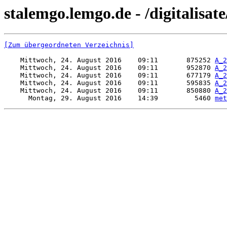
stalemgo.lemgo.de - /digitalisate
[Zum übergeordneten Verzeichnis]
    Mittwoch, 24. August 2016    09:11       875252 
A_2
    Mittwoch, 24. August 2016    09:11       952870 
A_2
    Mittwoch, 24. August 2016    09:11       677179 
A_2
    Mittwoch, 24. August 2016    09:11       595835 
A_2
    Mittwoch, 24. August 2016    09:11       850880 
A_2
      Montag, 29. August 2016    14:39         5460 
met