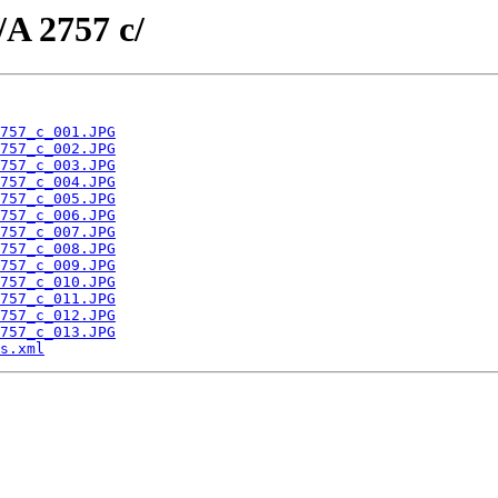
/A 2757 c/
757_c_001.JPG
757_c_002.JPG
757_c_003.JPG
757_c_004.JPG
757_c_005.JPG
757_c_006.JPG
757_c_007.JPG
757_c_008.JPG
757_c_009.JPG
757_c_010.JPG
757_c_011.JPG
757_c_012.JPG
757_c_013.JPG
s.xml