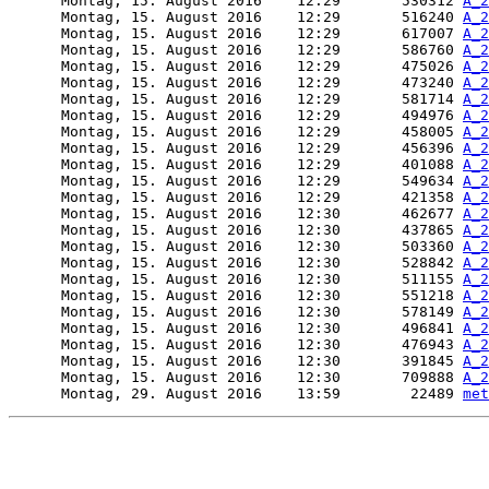
      Montag, 15. August 2016    12:29       530312 
A_2
      Montag, 15. August 2016    12:29       516240 
A_2
      Montag, 15. August 2016    12:29       617007 
A_2
      Montag, 15. August 2016    12:29       586760 
A_2
      Montag, 15. August 2016    12:29       475026 
A_2
      Montag, 15. August 2016    12:29       473240 
A_2
      Montag, 15. August 2016    12:29       581714 
A_2
      Montag, 15. August 2016    12:29       494976 
A_2
      Montag, 15. August 2016    12:29       458005 
A_2
      Montag, 15. August 2016    12:29       456396 
A_2
      Montag, 15. August 2016    12:29       401088 
A_2
      Montag, 15. August 2016    12:29       549634 
A_2
      Montag, 15. August 2016    12:29       421358 
A_2
      Montag, 15. August 2016    12:30       462677 
A_2
      Montag, 15. August 2016    12:30       437865 
A_2
      Montag, 15. August 2016    12:30       503360 
A_2
      Montag, 15. August 2016    12:30       528842 
A_2
      Montag, 15. August 2016    12:30       511155 
A_2
      Montag, 15. August 2016    12:30       551218 
A_2
      Montag, 15. August 2016    12:30       578149 
A_2
      Montag, 15. August 2016    12:30       496841 
A_2
      Montag, 15. August 2016    12:30       476943 
A_2
      Montag, 15. August 2016    12:30       391845 
A_2
      Montag, 15. August 2016    12:30       709888 
A_2
      Montag, 29. August 2016    13:59        22489 
met