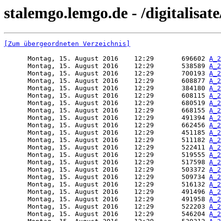
stalemgo.lemgo.de - /digitalisate
[Zum übergeordneten Verzeichnis]
      Montag, 15. August 2016    12:29       696602 
A_2
      Montag, 15. August 2016    12:29       538589 
A_2
      Montag, 15. August 2016    12:29       700193 
A_2
      Montag, 15. August 2016    12:29       608877 
A_2
      Montag, 15. August 2016    12:29       384180 
A_2
      Montag, 15. August 2016    12:29       608115 
A_2
      Montag, 15. August 2016    12:29       680519 
A_2
      Montag, 15. August 2016    12:29       668155 
A_2
      Montag, 15. August 2016    12:29       491394 
A_2
      Montag, 15. August 2016    12:29       662456 
A_2
      Montag, 15. August 2016    12:29       451185 
A_2
      Montag, 15. August 2016    12:29       511182 
A_2
      Montag, 15. August 2016    12:29       522411 
A_2
      Montag, 15. August 2016    12:29       519555 
A_2
      Montag, 15. August 2016    12:29       517598 
A_2
      Montag, 15. August 2016    12:29       503372 
A_2
      Montag, 15. August 2016    12:29       509734 
A_2
      Montag, 15. August 2016    12:29       516132 
A_2
      Montag, 15. August 2016    12:29       491496 
A_2
      Montag, 15. August 2016    12:29       491958 
A_2
      Montag, 15. August 2016    12:29       522203 
A_2
      Montag, 15. August 2016    12:29       546204 
A_2