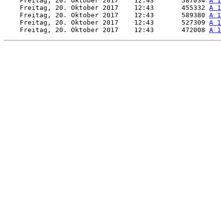
    Freitag, 20. Oktober 2017    12:43       587034 
A 1
    Freitag, 20. Oktober 2017    12:43       455332 
A 1
    Freitag, 20. Oktober 2017    12:43       589380 
A 1
    Freitag, 20. Oktober 2017    12:43       527309 
A 1
    Freitag, 20. Oktober 2017    12:43       472008 
A 1